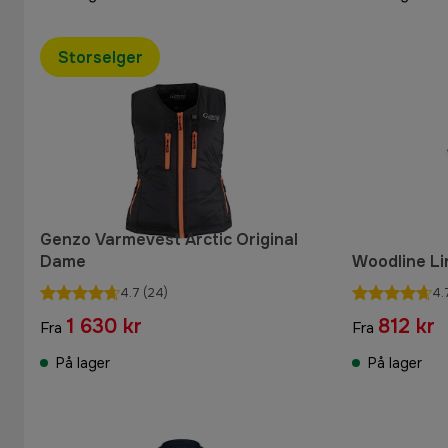
Storselger
Genzo Varmevest Arctic Original
Dame
Woodline Li
4.7
(24)
4.
1 630 kr
812 kr
Fra
Fra
På lager
På lager