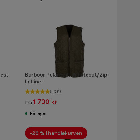
vest
Barbour Polarquilt Waistcoat/Zip-
In Liner
5.0
(1)
1 700 kr
Fra
På lager
-20 % i handlekurven