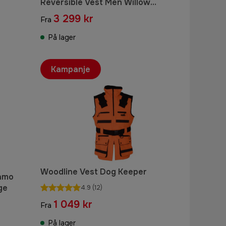
Reversible Vest Men Willow
Green/AXIS MSP®Forest
3 299 kr
Fra
På lager
Kampanje
Woodline Vest Dog Keeper
Camo
ge
4.9
(12)
1 049 kr
Fra
På lager