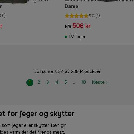
en
Dame
0
(1)
5.0
(3)
r
506 kr
Fra
På lager
Du har sett 24 av 238 Produkter
1
2
3
4
5
…
10
Neste
t for jeger og skytter
 som jeger eller skytter. Den gir
ldes varm der det trengs mest.