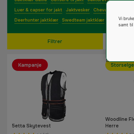
Luer & capser for jakt
Jaktvesker
Chevalier jaktklær
Vi bruk
Deerhunter jaktklær
Swedteam jaktklær
samt til
Filtrer
Kampanje
Storselge
Woodline F
5etta Skytevest
Herre