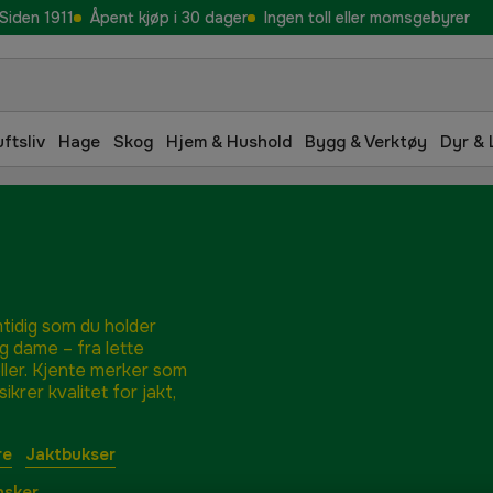
Siden 1911
Åpent kjøp i 30 dager
Ingen toll eller momsgebyrer
uftsliv
Hage
Skog
Hjem & Hushold
Bygg & Verktøy
Dyr & 
mtidig som du holder
g dame – fra lette
ller. Kjente merker som
rer kvalitet for jakt,
re
Jaktbukser
nsker