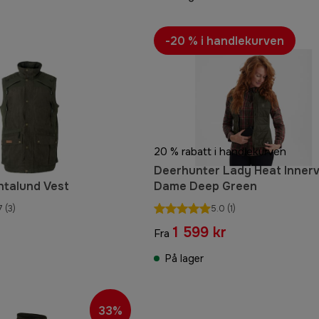
-20 % i handlekurven
20 % rabatt i handlekurven
Deerhunter Lady Heat Inner
ntalund Vest
Dame Deep Green
7
(3)
5.0
(1)
1 599 kr
Fra
På lager
33%