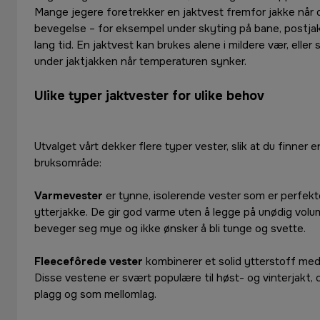
Mange jegere foretrekker en jaktvest fremfor jakke når d
bevegelse – for eksempel under skyting på bane, postjakt
lang tid. En jaktvest kan brukes alene i mildere vær, elle
under jaktjakken når temperaturen synker.
Ulike typer jaktvester for ulike behov
Utvalget vårt dekker flere typer vester, slik at du finner 
bruksområde:
Varmevester
er tynne, isolerende vester som er perfek
ytterjakke. De gir god varme uten å legge på unødig volum
beveger seg mye og ikke ønsker å bli tunge og svette.
Fleecefôrede vester
kombinerer et solid ytterstoff med
Disse vestene er svært populære til høst- og vinterjakt
plagg og som mellomlag.