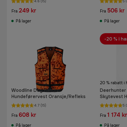
4.6
(15)
5.
249 kr
506 kr
Fra
Fra
På lager
På lager
-20 % i h
20 % rabatt i
Woodline Dog Handler
Deerhunter
Hundeførervest Oransje/Refleks
Skytevest H
Melange
4.7
(15)
5.
608 kr
1 174 k
Fra
Fra
På lager
På lager