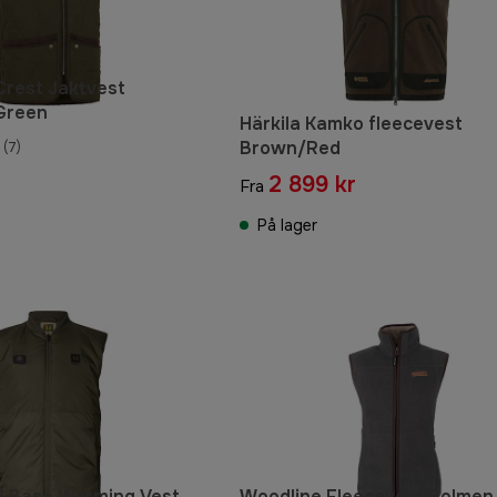
rest Jaktvest
Green
Härkila Kamko fleecevest
Brown/Red
(7)
2 899 kr
Fra
På lager
m8 Base Warming Vest
Woodline Fleecevest Bolmen