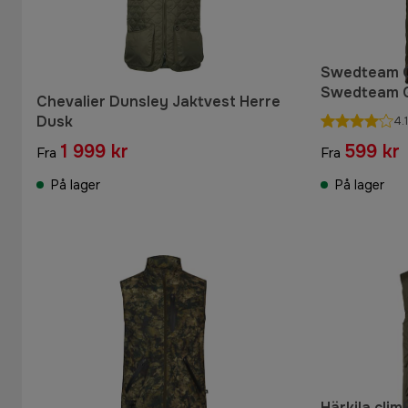
Swedteam C
Swedteam 
Chevalier Dunsley Jaktvest Herre
Dusk
4.1
1 999 kr
599 kr
Fra
Fra
På lager
På lager
Härkila cli