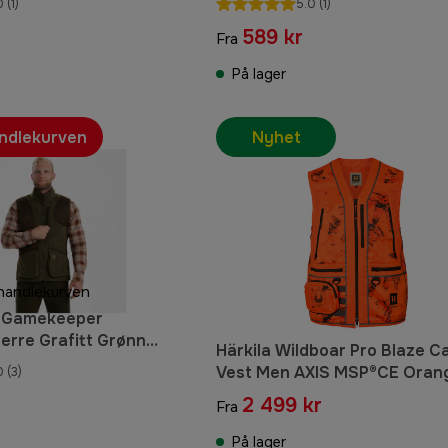
0
(1)
5.0
(1)
589 kr
Fra
På lager
andlekurven
Nyhet
 handlekurven
 Gamekeeper
erre Grafitt Grønn
Härkila Wildboar Pro Blaze 
Vest Men AXIS MSP®CE Oran
0
(3)
r
2 499 kr
Fra
På lager