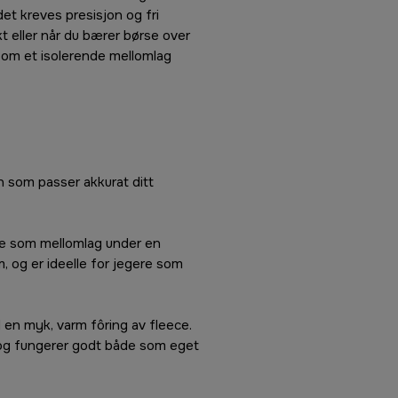
et kreves presisjon og fri
 eller når du bærer børse over
r som et isolerende mellomlag
en som passer akkurat ditt
te som mellomlag under en
, og er ideelle for jegere som
 en myk, varm fôring av fleece.
, og fungerer godt både som eget