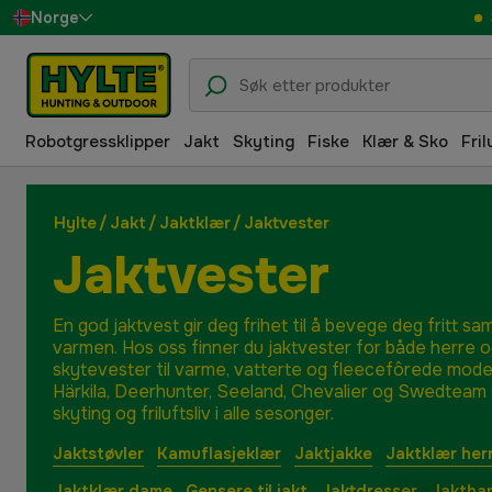
Norge
Sverige
Danmark
Robotgressklipper
Jakt
Skyting
Fiske
Klær & Sko
Fril
Suomi
Deutschland
Hylte
/
Jakt
/
Jaktklær
/
Jaktvester
Jaktvester
En god jaktvest gir deg frihet til å bevege deg fritt sa
varmen. Hos oss finner du jaktvester for både herre o
skytevester til varme, vatterte og fleecefôrede mode
Härkila, Deerhunter, Seeland, Chevalier og Swedteam sik
skyting og friluftsliv i alle sesonger.
Jaktstøvler
Kamuflasjeklær
Jaktjakke
Jaktklær her
Jaktklær dame
Gensere til jakt
Jaktdresser
Jaktha