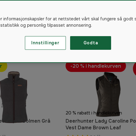
Härkila jaktklær
er informasjonskapsler for at nettstedet vårt skal fungere så godt 
 statistikk og personlig tilpasset annonsering.
238
produkter
Innstillinger
Godta
r
-20 % i handlekurven
20 % rabatt i handlekurven
leecevest Bolmen Grå
Deerhunter Lady Caroline Po
Vest Dame Brown Leaf