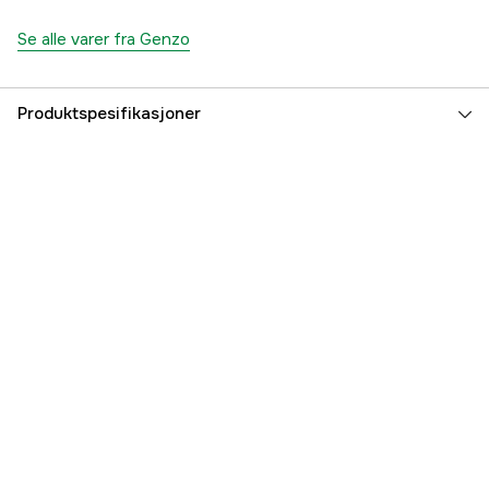
Se alle varer fra Genzo
Produktspesifikasjoner
Part nr
3000007110
Produsentens artikkelnummer
7333080034812
EAN
7333080034812