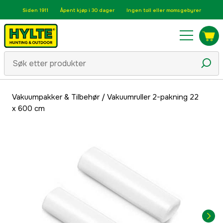
Siden 1911
Åpent kjøp i 30 dager
Ingen toll eller momsgebyrer
Vakuumpakker & Tilbehør
/
Vakuumruller 2-pakning 22
x 600 cm