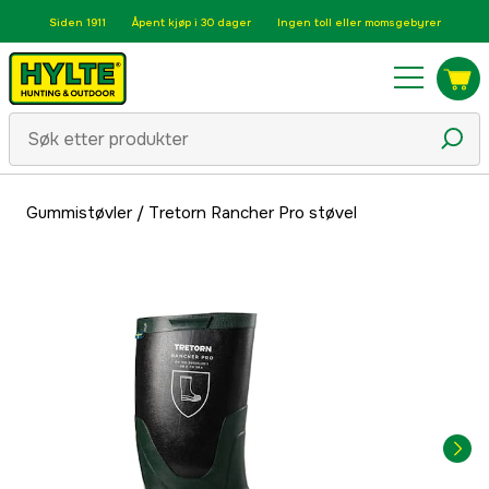
Siden 1911
Åpent kjøp i 30 dager
Ingen toll eller momsgebyrer
Gummistøvler
/
Tretorn Rancher Pro støvel