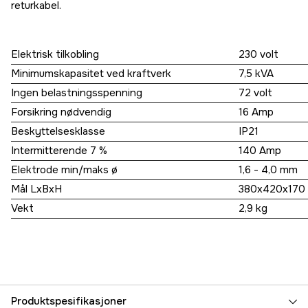
returkabel.
Elektrisk tilkobling
230 volt
Minimumskapasitet ved kraftverk
7,5 kVA
Ingen belastningsspenning
72 volt
Forsikring nødvendig
16 Amp
Beskyttelsesklasse
IP21
Intermitterende 7 %
140 Amp
Elektrode min/maks ø
1,6 - 4,0 mm
Mål LxBxH
380x420x170
Vekt
2,9 kg
Produktspesifikasjoner