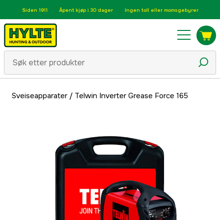
Siden 1911
Åpent kjøp i 30 dager
Ingen toll eller momsgebyrer
Sveiseapparater
/
Telwin Inverter Grease Force 165