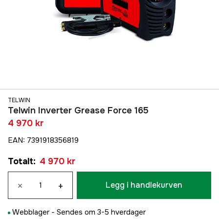
TELWIN
Telwin Inverter Grease Force 165
4 970 kr
EAN
:
7391918356819
Totalt
:
4 970 kr
×
+
Legg i handlekurven
Webblager -
Sendes om 3-5 hverdager