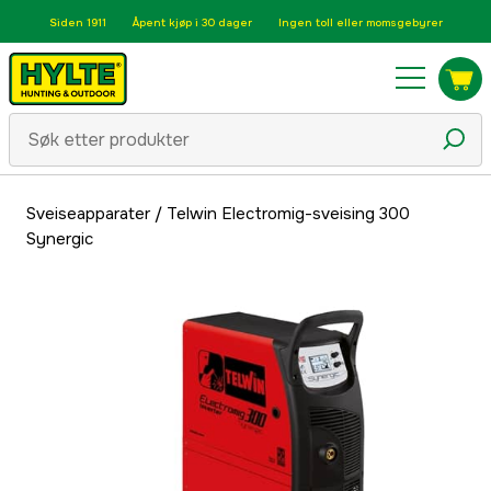
Siden 1911
Åpent kjøp i 30 dager
Ingen toll eller momsgebyrer
Sveiseapparater
/
Telwin Electromig-sveising 300
Synergic