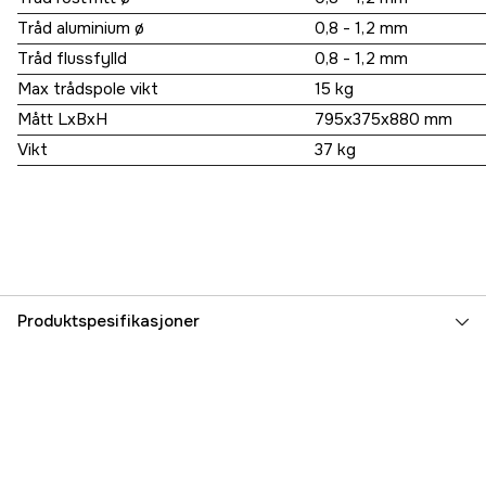
Tråd aluminium ø
0,8 - 1,2 mm
Tråd flussfylld
0,8 - 1,2 mm
Max trådspole vikt
15 kg
Mått LxBxH
795x375x880 mm
Vikt
37 kg
Produktspesifikasjoner
Spenning
400
Maks vekt, trådsnelle
15 kg
Tråddiameter MIG/MAG
0,6-1,2 mm