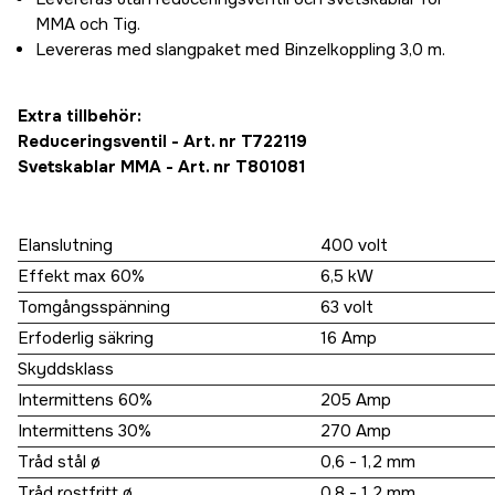
MMA och Tig.
Levereras med slangpaket med Binzelkoppling 3,0 m.
Extra tillbehör:
Reduceringsventil - Art. nr T722119
Svetskablar MMA - Art. nr T801081
Elanslutning
400 volt
Effekt max 60%
6,5 kW
Tomgångsspänning
63 volt
Erfoderlig säkring
16 Amp
Skyddsklass
Intermittens 60%
205 Amp
Intermittens 30%
270 Amp
Tråd stål ø
0,6 - 1,2 mm
Tråd rostfritt ø
0,8 - 1,2 mm