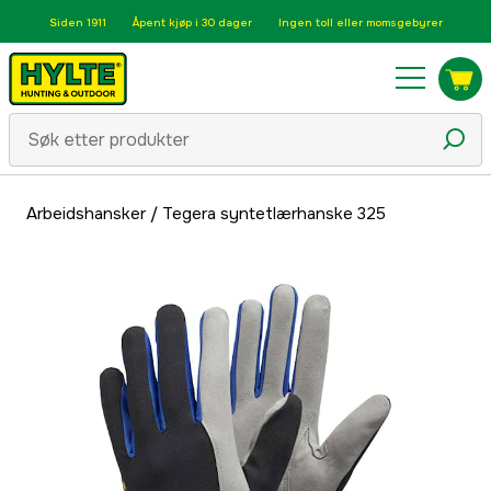
Siden 1911
Åpent kjøp i 30 dager
Ingen toll eller momsgebyrer
Arbeidshansker
/
Tegera syntetlærhanske 325