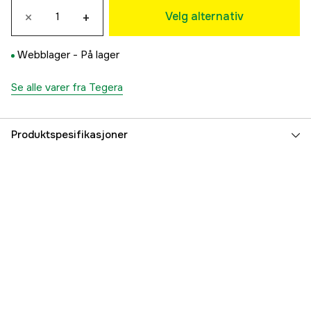
×
+
55 kr
Velg alternativ
10
55 kr
Webblager -
På lager
11
55 kr
Se alle varer fra Tegera
Produktspesifikasjoner
Sertifiseringer
EN 420 2003, EN 388 2003
Mathåndtering
Nei
Fargetone
Grå, Svart, Blå
Part nr
4000039038
Produsentens artikkelnummer
325-8