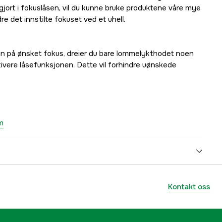
gjort i fokuslåsen, vil du kunne bruke produktene våre mye
re det innstilte fokuset ved et uhell.
inn på ønsket fokus, dreier du bare lommelykthodet noen
ktivere låsefunksjonen. Dette vil forhindre uønskede
m
4200 lm
Kontakt oss
440 m