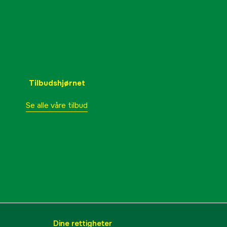
Li-ion
0.297 kg
3000066301
lnummer
507.6311
Tilbudshjørnet
Se alle våre tilbud
5704049911543
Dine rettigheter