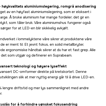
 - høykvalitets aluminiumslegering, romgrå anodisering
aget av en høyfast aluminiumslegering, som er eloksert i
arge. Å bruke aluminium har mange fordeler; det gir en
elykt, som tåler bruk. Våre aluminiumshus fungerer også
sørger for at LED-en blir skikkelig avkjølt.
ndverket i lommelyktene våre sikrer at produktene våre
 de er ment til. Et jevnt fokus, en solid metallbryter,
ede ergonomiske håndtak sikrer at du har et fast grep. Alle
 det som utgjør og definerer en Suprabeam.
avansert teknologi og høyere lyseffekt
avansert DC-omformer direkte på kretskortet. Denne
viklingen slik at mer nyttig energi går til å drive LED-en.
% lengre driftstid og mer lys sammenlignet med andre
r.
kuslås for å forhindre uønsket fokusendring