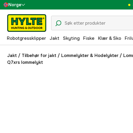
Norge
Sverige
Danmark
Robotgressklipper
Jakt
Skyting
Fiske
Klær & Sko
Fril
Suomi
Deutschland
Jakt
/
Tilbehør for jakt
/
Lommelykter & Hodelykter
/
Lom
Q7xrs lommelykt