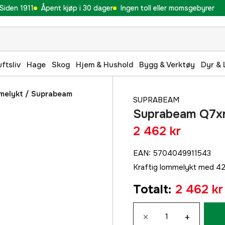
Siden 1911
Åpent kjøp i 30 dager
Ingen toll eller momsgebyrer
uftsliv
Hage
Skog
Hjem & Hushold
Bygg & Verktøy
Dyr & 
melykt
/
Suprabeam
SUPRABEAM
Suprabeam Q7xr
2 462 kr
EAN
:
5704049911543
Kraftig lommelykt med 420
Totalt
:
2 462 kr
×
+