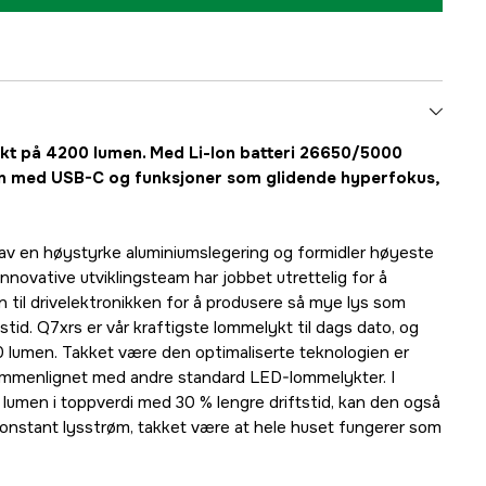
ykt på 4200 lumen. Med Li-Ion batteri 26650/5000
on med USB-C og funksjoner som glidende hyperfokus,
av en høystyrke aluminiumslegering og formidler høyeste
innovative utviklingsteam har jobbet utrettelig for å
n til drivelektronikken for å produsere så mye lys som
tstid. Q7xrs er vår kraftigste lommelykt til dags dato, og
 lumen. Takket være den optimaliserte teknologien er
sammenlignet med andre standard LED-lommelykter. I
0 lumen i toppverdi med 30 % lengre driftstid, kan den også
konstant lysstrøm, takket være at hele huset fungerer som