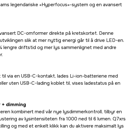
abeams legendariske «Hyperfocus»-system og en avansert
avansert DC-omformer direkte på kretskortet. Denne
viklingen slik at mer nyttig energi går til å drive LED-en.
% lengre driftstid og mer lys sammenlignet med andre
r.
 til via en USB-C-kontakt, lades Li-ion-batteriene med
ler uten USB-C-lading koblet til, vises ladestatus på en
r + dimming
eren kombinert med vår nye lysdimmerkontroll, tilbyr en
justering av lysintensiteten fra 1000 ned til 6 lumen. Q7xrs
illing og med et enkelt klikk kan du aktivere maksimalt lys