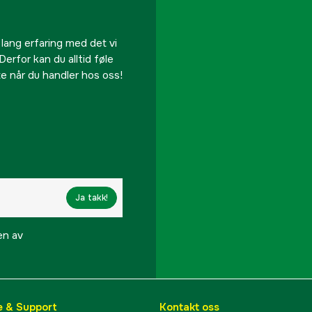
Batteritype
Vekt
 lang erfaring med det vi
Derfor kan du alltid føle
te når du handler hos oss!
Part nr
Produsentens artikke
EAN
Ja takk!
en av
e & Support
Kontakt oss