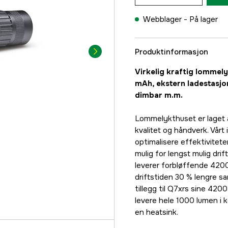
Webblager -
På lager
Produktinformasjon
Virkelig kraftig lommel
mAh, ekstern ladestasj
dimbar m.m.
Lommelykthuset er laget 
kvalitet og håndverk. Vårt 
optimalisere effektivitete
mulig for lengst mulig drif
leverer forbløffende 4200
driftstiden 30 % lengre 
tillegg til Q7xrs sine 420
levere hele 1000 lumen i 
en heatsink.