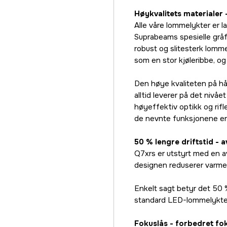
Høykvalitets materialer
Alle våre lommelykter er l
Suprabeams spesielle gråf
robust og slitesterk lomm
som en stor kjøleribbe, og 
Den høye kvaliteten på hå
alltid leverer på det nivået
høyeffektiv optikk og rifl
de nevnte funksjonene er
50 % lengre driftstid - 
Q7xrs er utstyrt med en 
designen reduserer varmeut
Enkelt sagt betyr det 50 
standard LED-lommelykte
Fokuslås - forbedret fo