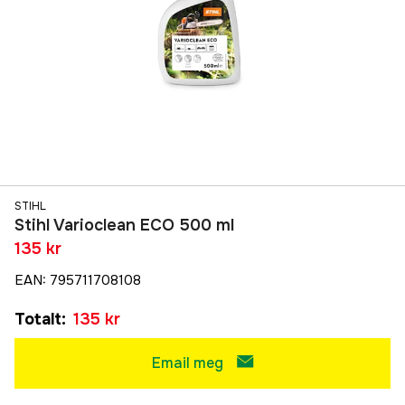
STIHL
Stihl Varioclean ECO 500 ml
135 kr
EAN
:
795711708108
Totalt
:
135 kr
Email meg