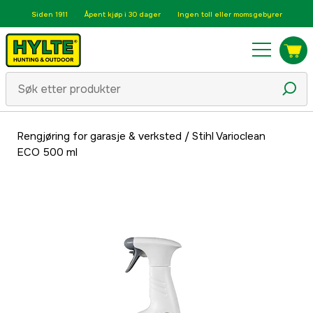
Siden 1911
Åpent kjøp i 30 dager
Ingen toll eller momsgebyrer
Rengjøring for garasje & verksted
/
Stihl Varioclean
ECO 500 ml