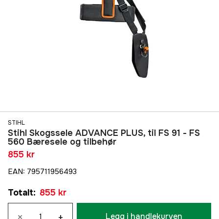
STIHL
Stihl Skogssele ADVANCE PLUS, til FS 91 - FS
560 Bæresele og tilbehør
855 kr
EAN
:
795711956493
Totalt
:
855 kr
×
+
Legg i handlekurven