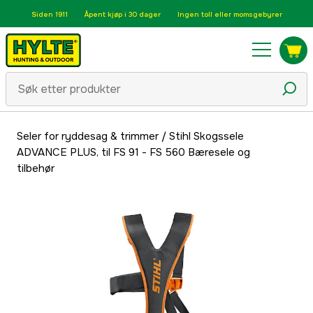
Siden 1911
Åpent kjøp i 30 dager
Ingen toll eller momsgebyrer
Seler for ryddesag & trimmer
/
Stihl Skogssele
ADVANCE PLUS, til FS 91 - FS 560 Bæresele og
tilbehør