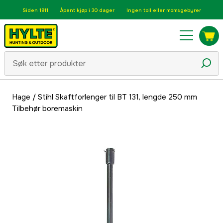
Siden 1911
Åpent kjøp i 30 dager
Ingen toll eller momsgebyrer
Hage
/
Stihl Skaftforlenger til BT 131, lengde 250 mm
Tilbehør boremaskin