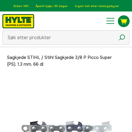
Siden 1911
Åpent kjøp i 30 dager
Ingen toll eller momsgebyrer
Sagkjede STIHL
/
Stihl Sagkjede 3/8 P Picco Super
(PS), 1,3 mm, 66 dl