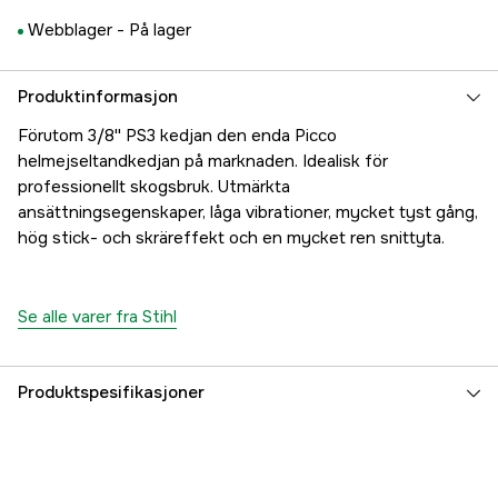
Webblager -
På lager
Produktinformasjon
Förutom 3/8'' PS3 kedjan den enda Picco
helmejseltandkedjan på marknaden. Idealisk för
professionellt skogsbruk. Utmärkta
ansättningsegenskaper, låga vibrationer, mycket tyst gång,
hög stick- och skräreffekt och en mycket ren snittyta.
Se alle varer fra Stihl
Produktspesifikasjoner
Drivlenker
66 stk.
Drivlenkebredde
1,3 mm