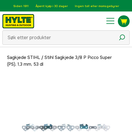
Siden 1911
Åpent kjøp i 30 dager
Ingen toll eller momsgebyrer
Sagkjede STIHL
/
Stihl Sagkjede 3/8 P Picco Super
(PS), 1,3 mm, 53 dl