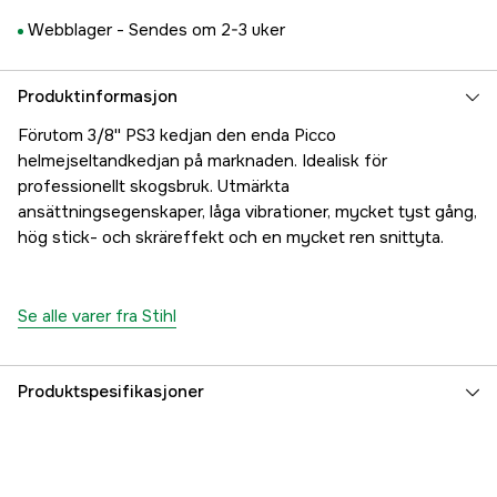
Webblager -
Sendes om 2-3 uker
Produktinformasjon
Förutom 3/8'' PS3 kedjan den enda Picco
helmejseltandkedjan på marknaden. Idealisk för
professionellt skogsbruk. Utmärkta
ansättningsegenskaper, låga vibrationer, mycket tyst gång,
hög stick- och skräreffekt och en mycket ren snittyta.
Se alle varer fra Stihl
Produktspesifikasjoner
Drivlenker
53 stk.
Drivlenkebredde
1,3 mm