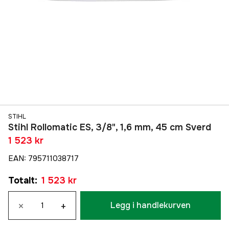
STIHL
Stihl Rollomatic ES, 3/8", 1,6 mm, 45 cm Sverd
1 523 kr
EAN
:
795711038717
Totalt
:
1 523 kr
×
+
Legg i handlekurven