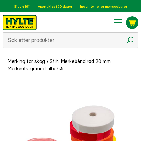
Siden 1911
Åpent kjøp i 30 dager
Ingen toll eller momsgebyrer
Merking for skog
/
Stihl Merkebånd rød 20 mm
Merkeutstyr med tilbehør