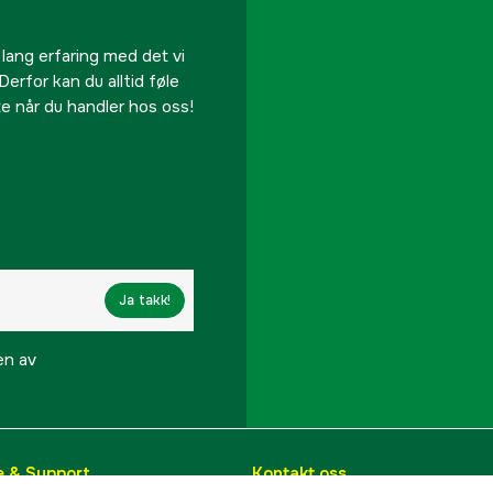
 lang erfaring med det vi
Derfor kan du alltid føle
te når du handler hos oss!
Ja takk!
en av
e & Support
Kontakt oss