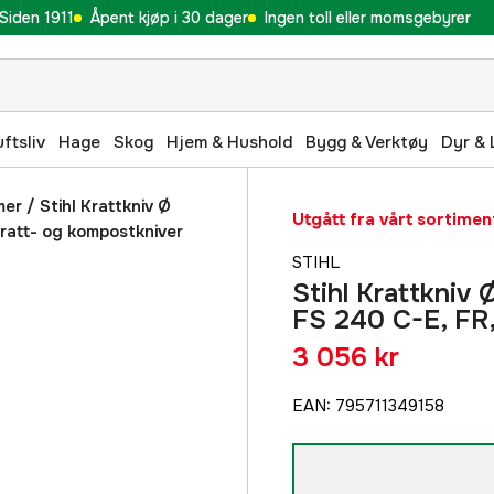
Siden 1911
Åpent kjøp i 30 dager
Ingen toll eller momsgebyrer
uftsliv
Hage
Skog
Hjem & Hushold
Bygg & Verktøy
Dyr & 
mer
/
Stihl Krattkniv Ø
Utgått fra vårt sortimen
Kratt- og kompostkniver
STIHL
Stihl Krattkniv 
FS 240 C-E, FR,
3 056 kr
EAN
:
795711349158