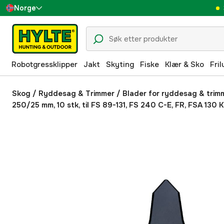
Norge
Sverige
Danmark
Robotgressklipper
Jakt
Skyting
Fiske
Klær & Sko
Fril
Suomi
Deutschland
Skog
/
Ryddesag & Trimmer
/
Blader for ryddesag & trim
250/25 mm, 10 stk, til FS 89-131, FS 240 C-E, FR, FSA 130 