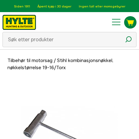
Siden 1911
Åpent kjøp i 30 dager
Ingen toll eller momsgebyrer
Tilbehør til motorsag
/
Stihl kombinasjonsnøkkel,
nøkkelstørrelse 19-16/Torx