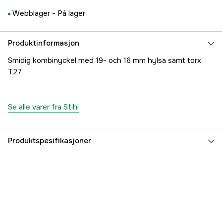
Webblager -
På lager
Produktinformasjon
Smidig kombinyckel med 19- och 16 mm hylsa samt torx
T27.
Se alle varer fra Stihl
Produktspesifikasjoner
Global garanti
yes
Garanti
1 år
Part nr
1000089991