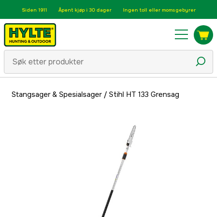
Siden 1911
Åpent kjøp i 30 dager
Ingen toll eller momsgebyrer
Stangsager & Spesialsager
/
Stihl HT 133 Grensag