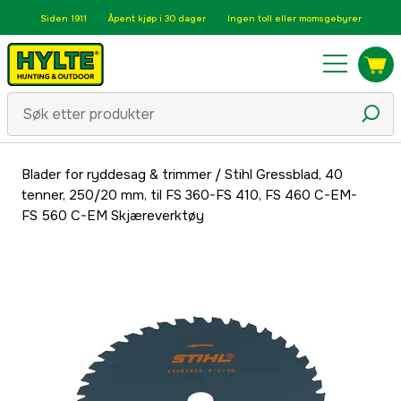
Siden 1911
Åpent kjøp i 30 dager
Ingen toll eller momsgebyrer
Blader for ryddesag & trimmer
/
Stihl Gressblad, 40
tenner, 250/20 mm, til FS 360-FS 410, FS 460 C-EM-
FS 560 C-EM Skjæreverktøy