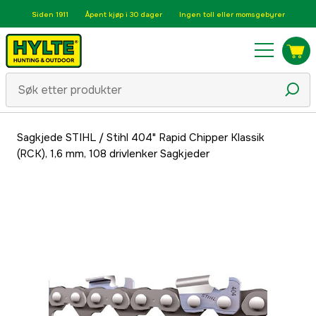
Siden 1911
Åpent kjøp i 30 dager
Ingen toll eller momsgebyrer
Sagkjede STIHL
/
Stihl 404" Rapid Chipper Klassik
(RCK), 1,6 mm, 108 drivlenker Sagkjeder