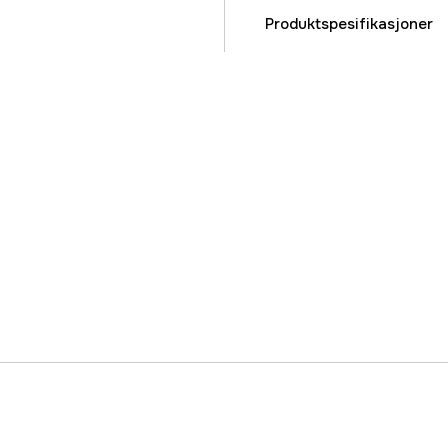
Produktspesifikasjoner
Part nr
Produsentens artikke
EAN