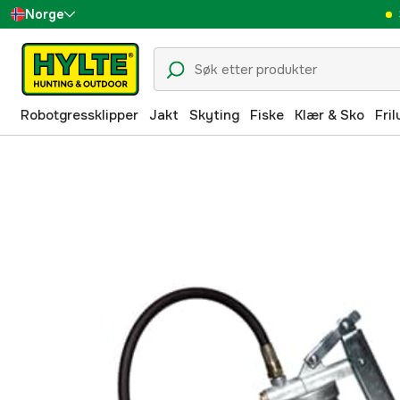
Norge
Sverige
Danmark
Robotgressklipper
Jakt
Skyting
Fiske
Klær & Sko
Fril
Suomi
Deutschland