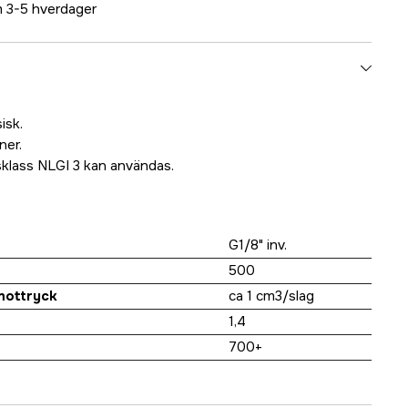
 3-5 hverdager
isk.
ner.
nsklass NLGI 3 kan användas.
G1/8" inv.
500
mottryck
ca 1 cm3/slag
1,4
700+