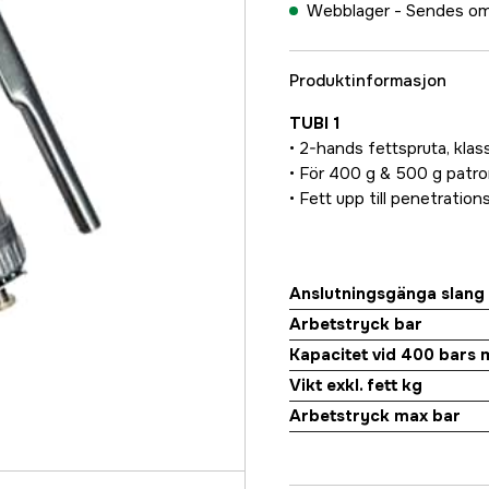
Webblager -
Sendes om
Produktinformasjon
TUBI 1
• 2-hands fettspruta, klass
• För 400 g & 500 g patro
• Fett upp till penetratio
Anslutningsgänga slang
Arbetstryck bar
Kapacitet vid 400 bars 
Vikt exkl. fett kg
Arbetstryck max bar