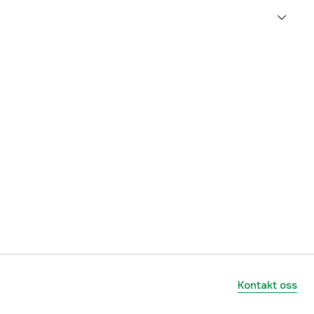
1000049437
lnummer
8605500
7391918354273
Kontakt oss