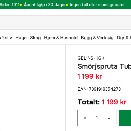
Siden 1911
Åpent kjøp i 30 dager
Ingen toll eller momsgebyrer
uftsliv
Hage
Skog
Hjem & Hushold
Bygg & Verktøy
Dyr & 
GELINS-KGK
Smörjspruta Tub
1 199 kr
EAN
:
7391918354273
Totalt
:
1 199 kr
×
+