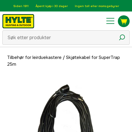
Siden 1911
Åpent kjøp i 30 dager
Ingen toll eller momsgebyrer
Tilbehør for leirduekastere
/
Skjøtekabel for SuperTrap
25m