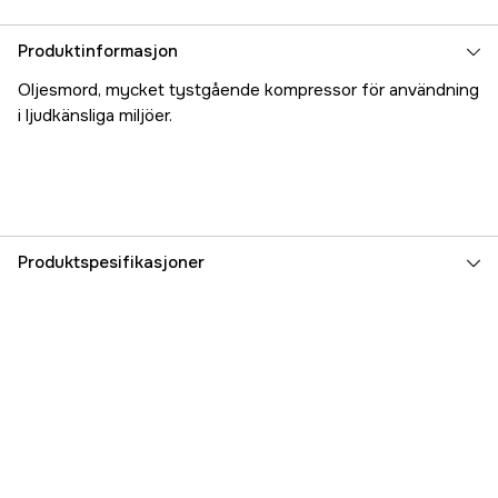
Produktinformasjon
Oljesmord, mycket tystgående kompressor för användning
i ljudkänsliga miljöer.
Produktspesifikasjoner
Effekt
0.41 kW
Fri gj.sn. luftvolum
35 l/min
Arbeidstrykk, maks
8 bar
Tankvolum
24 l