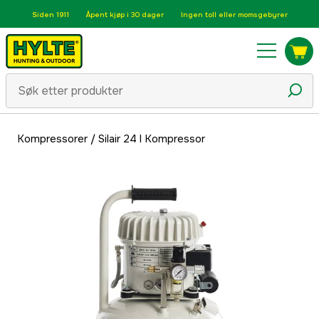
Siden 1911
Åpent kjøp i 30 dager
Ingen toll eller momsgebyrer
Kompressorer
/
Silair 24 l Kompressor