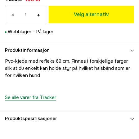
Svart
×
+
199 kr
Velg alternativ
Rosa
199 kr
Webblager -
På lager
Blå
199 kr
Gul
Produktinformasjon
199 kr
Pvc-kjede med refleks 69 cm. Finnes i forskjellige farger
slik at du enkelt kan holde styr på hvilket halsbånd som er
for hvilken hund
Se alle varer fra Tracker
Produktspesifikasjoner
Part nr
3000044033