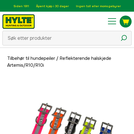
Siden 1911
Åpent kjøp i 30 dager
Ingen toll eller momsgebyrer
Tilbehør til hundepeiler
/
Reflekterende halskjede
Artemis/R10/R10i