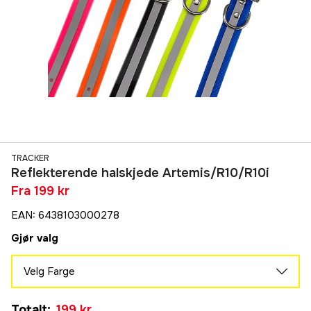
TRACKER
Reflekterende halskjede Artemis/R10/R10i
Fra
199 kr
EAN
:
6438103000278
Gjør valg
Velg Farge
Oransje
Totalt
:
199 kr
203 kr