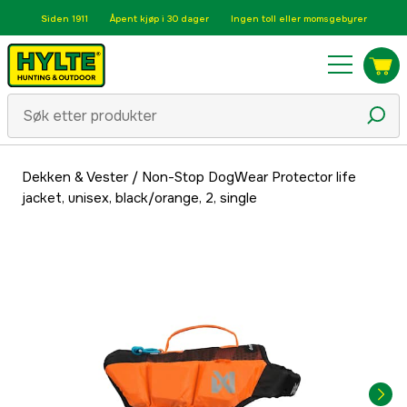
Siden 1911
Åpent kjøp i 30 dager
Ingen toll eller momsgebyrer
Dekken & Vester
/
Non-Stop DogWear Protector life
jacket, unisex, black/orange, 2, single