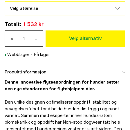
Velg Størrelse
2
Midlertidig utsolgt
Totalt
:
1 532 kr
1 532 kr
3
×
+
1 532 kr
Velg alternativ
4
1 532 kr
Webblager -
På lager
5
1 736 kr
6
Produktinformasjon
1 736 kr
Denne innovative flyteanordningen for hunder setter
7
den nye standarden for flytehjelpemidler.
1 736 kr
Den unike designen optimaliserer oppdrift, stabilitet og
bevegelsesfrihet for å holde hunden din trygg i og rundt
vannet. Sammen med eksperter innen hundeanatomi,
biomekanikk og oppdrift har Non-stop dogwear tatt hele
konseptet med hunderedningsvester et skritt videre. Den