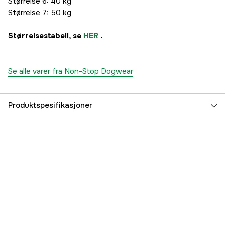
Størrelse 6: 40 kg
Størrelse 7: 50 kg
Størrelsestabell, se
HER
.
Se alle varer fra Non-Stop Dogwear
Produktspesifikasjoner
Dyretype
Hund
Part nr
3000034438
Produsentens artikkelnummer
17322
EAN
7071652173223