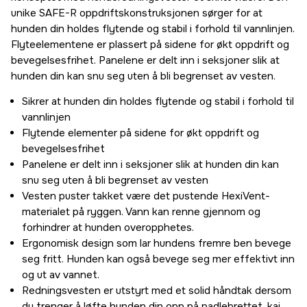
unike SAFE-R oppdriftskonstruksjonen sørger for at
hunden din holdes flytende og stabil i forhold til vannlinjen.
Flyteelementene er plassert på sidene for økt oppdrift og
bevegelsesfrihet. Panelene er delt inn i seksjoner slik at
hunden din kan snu seg uten å bli begrenset av vesten.
Sikrer at hunden din holdes flytende og stabil i forhold til
vannlinjen
Flytende elementer på sidene for økt oppdrift og
bevegelsesfrihet
Panelene er delt inn i seksjoner slik at hunden din kan
snu seg uten å bli begrenset av vesten
Vesten puster takket være det pustende HexiVent-
materialet på ryggen. Vann kan renne gjennom og
forhindrer at hunden overopphetes.
Ergonomisk design som lar hundens fremre ben bevege
seg fritt. Hunden kan også bevege seg mer effektivt inn
og ut av vannet.
Redningsvesten er utstyrt med et solid håndtak dersom
du trenger å løfte hunden din opp på padlebrettet, kai