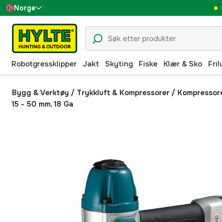
Norge
Sverige
Danmark
Robotgressklipper
Jakt
Skyting
Fiske
Klær & Sko
Fril
Suomi
Deutschland
Bygg & Verktøy
/
Trykkluft & Kompressorer
/
Kompressor
15 - 50 mm, 18 Ga