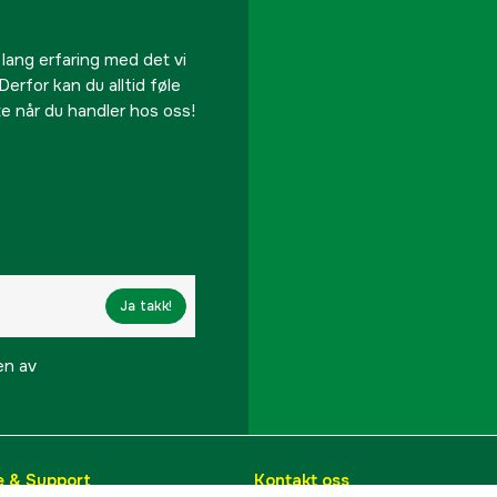
 lang erfaring med det vi
Derfor kan du alltid føle
te når du handler hos oss!
Ja takk!
en av
e & Support
Kontakt oss