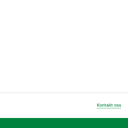
99 dB(A)
8.3 bar
4.9 bar
1 år
4000000136
lnummer
AF506
088381870733
Kontakt oss