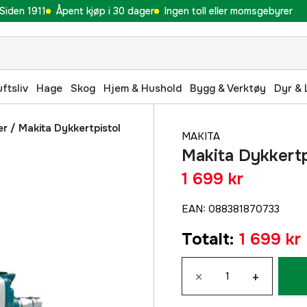
Siden 1911
Åpent kjøp i 30 dager
Ingen toll eller momsgebyrer
uftsliv
Hage
Skog
Hjem & Hushold
Bygg & Verktøy
Dyr & 
er
/
Makita Dykkertpistol
MAKITA
Makita Dykkertp
1 699 kr
EAN
:
088381870733
Totalt
:
1 699 kr
×
+