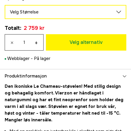
Velg Størrelse
35
Midlertidig utsolgt
Totalt
:
2 759 kr
2 759 kr
36
×
+
2 759 kr
Velg alternativ
37
2 759 kr
Webblager -
På lager
38
2 759 kr
39
Produktinformasjon
2 759 kr
Den ikoniske Le Chameau-støvelen! Med stilig design
40
og behagelig komfort. Vierzon er håndlaget i
2 759 kr
naturgummi og har et fint neoprenfor som holder deg
41
varm i all slags vær. Støvelen er egnet for bruk vår,
2 759 kr
høst og vinter - tåler temperaturer helt ned til -15 °C.
42
Mangler løs innersåle.
2 759 kr