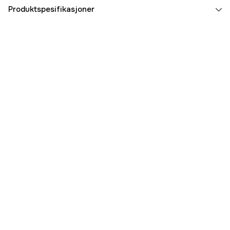
Produktspesifikasjoner
Part nr
3000020546
Produsentens artikkelnummer
1175-B200-35
EAN
3540789149257