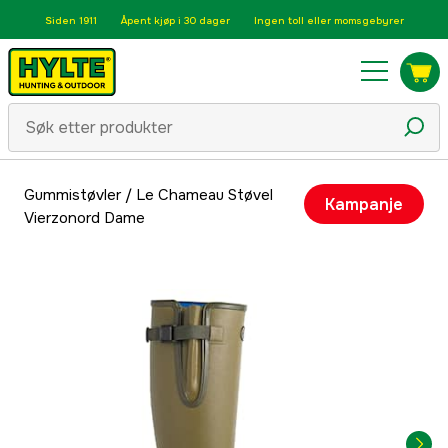
Siden 1911
Åpent kjøp i 30 dager
Ingen toll eller momsgebyrer
Gummistøvler
/
Le Chameau Støvel
Kampanje
Vierzonord Dame