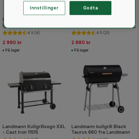
Innstillinger
Godta
Landmann Comfort Basic
Landmann kullgrill
Kullgrillvogn med Grillrist i
Tennessee Broiler
Støpejern
4.5
(4)
4.5
(21)
2 990 kr
2 880 kr
På lager
På lager
Landmann Kullgrillvogn XXL
Landmann kullgrill Black
- Cast Iron 11515
Taurus 660 fra Landmann