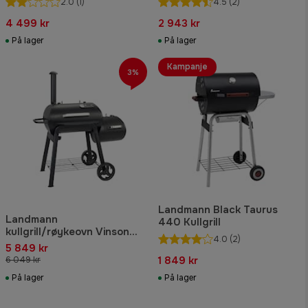
2.0
(1)
4.5
(2)
4 499 kr
2 943 kr
På lager
På lager
Kampanje
3%
Landmann Black Taurus
Landmann
440 Kullgrill
kullgrill/røykeovn Vinson
4.0
(2)
200
5 849 kr
1 849 kr
6 049 kr
På lager
På lager