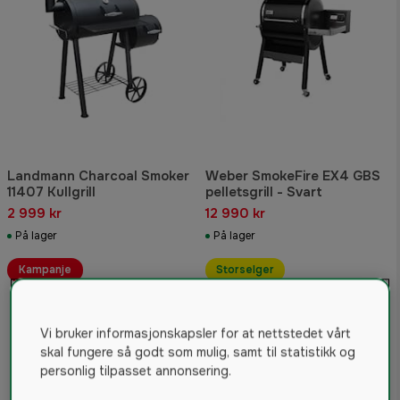
Landmann Charcoal Smoker
Weber SmokeFire EX4 GBS
11407 Kullgrill
pelletsgrill - Svart
2 999 kr
12 990 kr
På lager
På lager
Kampanje
Storselger
Vi bruker informasjonskapsler for at nettstedet vårt
skal fungere så godt som mulig, samt til statistikk og
personlig tilpasset annonsering.