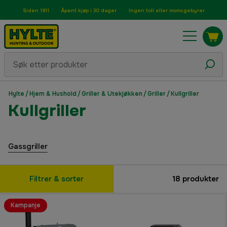
Siden 1911
Åpent kjøp i 30 dager
Ingen toll eller momsgebyrer
Hylte
/
Hjem & Hushold
/
Griller & Utekjøkken
/
Griller
/
Kullgriller
Kullgriller
Gassgriller
Filtrer & sorter
18
produkter
Kampanje