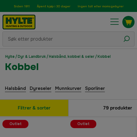
Siden 1911
Åpent kjøp i 30 dager
Ingen toll eller momsgebyrer
Hylte
/
Dyr & Landbruk
/
Halsbånd, kobbel & seler
/
Kobbel
Kobbel
Halsbånd
Dyreseler
Munnkurver
Sporliner
Filtrer & sorter
79
produkter
Outlet
Outlet