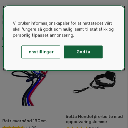
Non-Stop Dogwear Move
Non-Stop Dogwear Bike
leash Hundebånd Blå
Antenna KLICKfix, package
Vi bruker informasjonskapsler for at nettstedet vårt
skal fungere så godt som mulig, samt til statistikk og
5.0
(1)
5.0
(3)
personlig tilpasset annonsering.
199 kr
1 099 kr
Fra
På lager
På lager
Innstillinger
Godta
5etta Hundeførerbelte med
Retrieverbånd 190cm
oppbevaringslomme
4.6
(5)