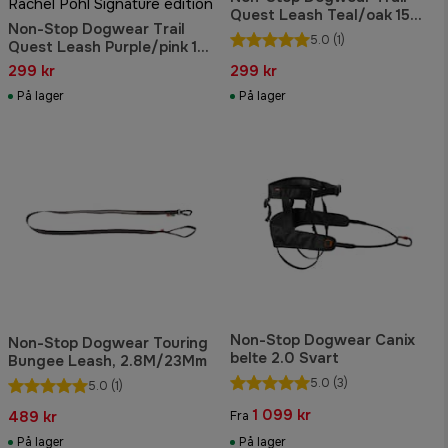
Rachel Pohl Signature edition
Quest Leash Teal/oak 15
Non-Stop Dogwear Trail
mm/2 m
5.0
(1)
Quest Leash Purple/pink 15
mm/2 m
299 kr
299 kr
På lager
På lager
Non-Stop Dogwear Canix
Non-Stop Dogwear Touring
belte 2.0 Svart
Bungee Leash, 2.8M/23Mm
5.0
(3)
5.0
(1)
1 099 kr
489 kr
Fra
På lager
På lager