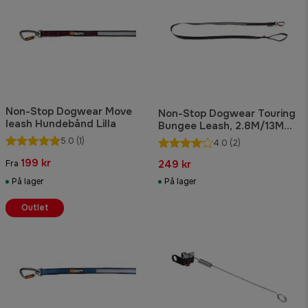
Non-Stop Dogwear Move
Non-Stop Dogwear Touring
leash Hundebånd Lilla
Bungee Leash, 2.8M/13Mm
Screw-Lock
5.0
(1)
4.0
(2)
199 kr
249 kr
Fra
På lager
På lager
Outlet