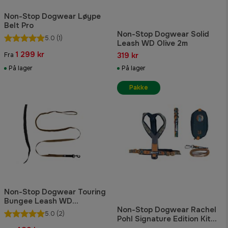
Non-Stop Dogwear Løype
Belt Pro
Non-Stop Dogwear Solid
5.0
(1)
Leash WD Olive 2m
1 299 kr
319 kr
Fra
På lager
På lager
Pakke
Non-Stop Dogwear Touring
Bungee Leash WD
Non-Stop Dogwear Rachel
2.8m/23mm
5.0
(2)
Pohl Signature Edition Kit
Teal/Oak