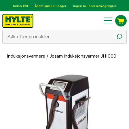
Siden 1911
Åpent kjøp i 30 dager
Ingen toll eller momsgebyrer
Induksjonsvarmere
/
Josam induksjonsvarmer JH1000