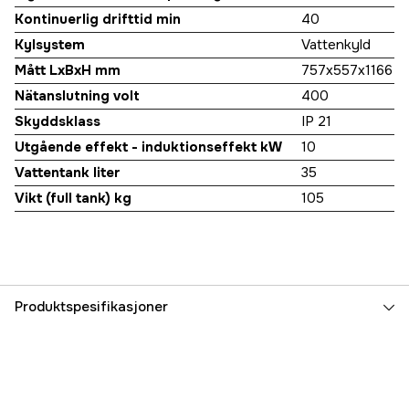
Kontinuerlig drifttid min
40
Kylsystem
Vattenkyld
Mått LxBxH mm
757x557x1166
Nätanslutning volt
400
Skyddsklass
IP 21
Utgående effekt - induktionseffekt kW
10
Vattentank liter
35
Vikt (full tank) kg
105
Produktspesifikasjoner
Effekt, utgående
10 kW
Arbeidsfrekvens
14-30 kHz