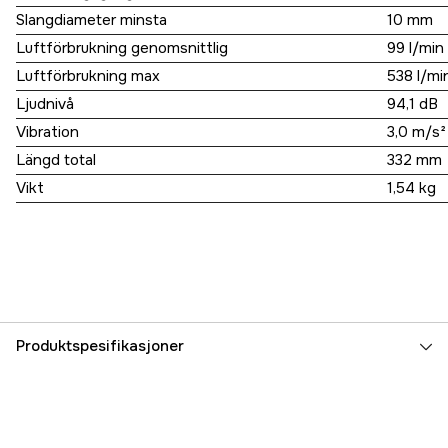
Slangdiameter minsta
10 mm
Luftförbrukning genomsnittlig
99 l/min
Luftförbrukning max
538 l/mi
Ljudnivå
94,1 dB
Vibration
3,0 m/s²
Längd total
332 mm
Vikt
1,54 kg
Produktspesifikasjoner
Maks turtall
7100 rpm
Lydnivå
94.1 dB(A)