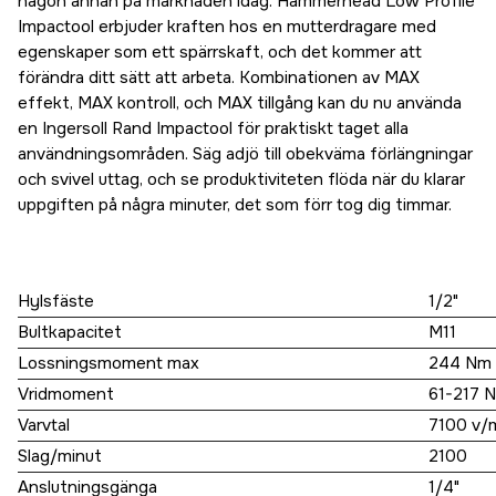
någon annan på marknaden idag. Hammerhead Low Profile
Impactool erbjuder kraften hos en mutterdragare med
egenskaper som ett spärrskaft, och det kommer att
förändra ditt sätt att arbeta. Kombinationen av MAX
effekt, MAX kontroll, och MAX tillgång kan du nu använda
en Ingersoll Rand Impactool för praktiskt taget alla
användningsområden. Säg adjö till obekväma förlängningar
och svivel uttag, och se produktiviteten flöda när du klarar
uppgiften på några minuter, det som förr tog dig timmar.
Hylsfäste
1/2"
Bultkapacitet
M11
Lossningsmoment max
244 Nm
Vridmoment
61-217 
Varvtal
7100 v/
Slag/minut
2100
Anslutningsgänga
1/4"