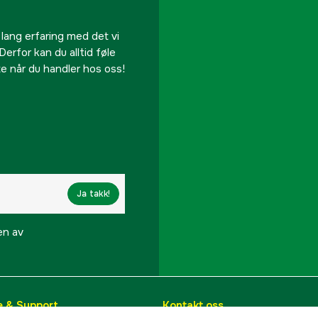
 lang erfaring med det vi
Derfor kan du alltid føle
te når du handler hos oss!
Ja takk!
en av
e & Support
Kontakt oss