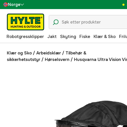
Norge
Sverige
Danmark
Robotgressklipper
Jakt
Skyting
Fiske
Klær & Sko
Fril
Suomi
Deutschland
Klær og Sko
/
Arbeidsklær
/
Tilbehør &
sikkerhetsutstyr
/
Hørselsvern
/
Husqvarna Ultra Vision Vi