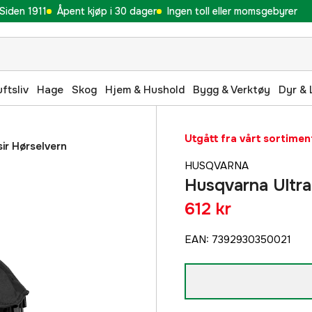
Siden 1911
Åpent kjøp i 30 dager
Ingen toll eller momsgebyrer
uftsliv
Hage
Skog
Hjem & Hushold
Bygg & Verktøy
Dyr & 
Utgått fra vårt sortimen
sir Hørselvern
HUSQVARNA
Husqvarna Ultra 
612 kr
EAN
:
7392930350021