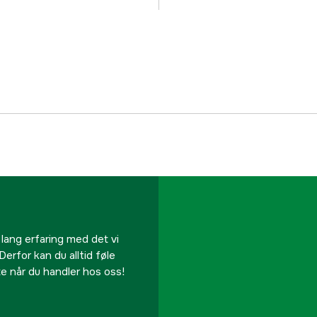
Global garanti
Garanti
Part nr
Produsentens artikke
EAN
 lang erfaring med det vi
Derfor kan du alltid føle
te når du handler hos oss!