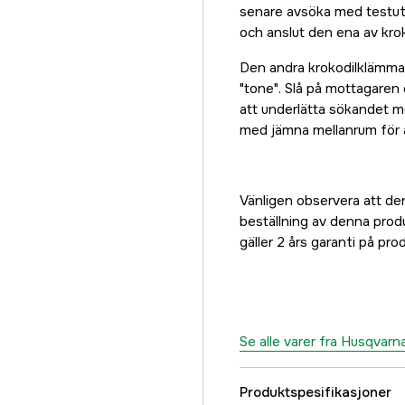
senare avsöka med testutru
och anslut den ena av krok
Den andra krokodilklämman 
"tone". Slå på mottagaren
att underlätta sökandet me
med jämna mellanrum för a
Vänligen observera att den
beställning av denna produk
gäller 2 års garanti på pro
Se alle varer fra Husqvarn
Produktspesifikasjoner