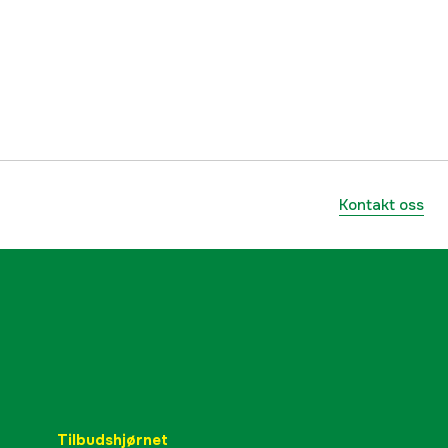
yes
3 år
1000286839
lnummer
5776068-01
Kontakt oss
7391883653654
Tilbudshjørnet