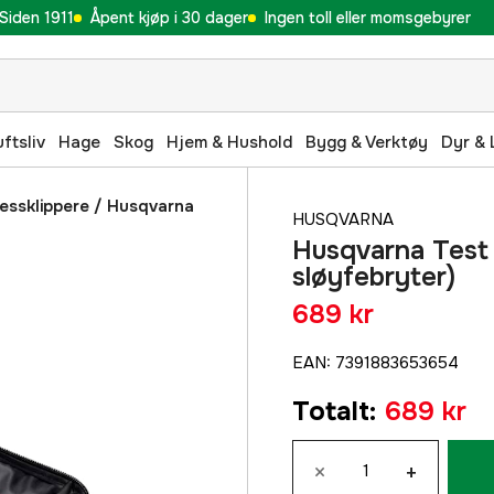
Siden 1911
Åpent kjøp i 30 dager
Ingen toll eller momsgebyrer
uftsliv
Hage
Skog
Hjem & Hushold
Bygg & Verktøy
Dyr & 
ressklippere
/
Husqvarna
HUSQVARNA
Husqvarna Test 
sløyfebryter)
689 kr
EAN
:
7391883653654
Totalt
:
689 kr
×
+