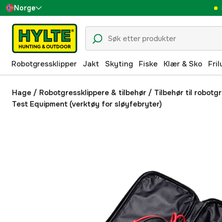
Norge
Sverige
Danmark
Robotgressklipper
Jakt
Skyting
Fiske
Klær & Sko
Fril
Suomi
Deutschland
Hage
/
Robotgressklippere & tilbehør
/
Tilbehør til robotg
Test Equipment (verktøy for sløyfebryter)