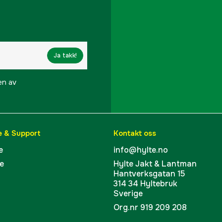
Ja takk!
en av
e & Support
Kontakt oss
e
info@hylte.no
e
Hylte Jakt & Lantman
Hantverksgatan 15
314 34 Hyltebruk
Sverige
Org.nr 919 209 208