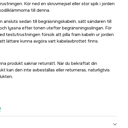
stningen. Kör ned en skruvmejsel eller stor spik i jorden
odilklämmorna till denna.
ansluts sedan till begräsningskabeln, sätt sändaren till
 och lyssna efter tonen utefter begränsningsslingan. För
d testutrustningen försök att pilla fram kabeln ur jorden
tt lättare kunna avgöra vart kabelavbrottet finns.
na produkt saknar returrätt. När du bekräftat din
t kan den inte avbeställas eller returneras, naturligtvis
dukten.
a