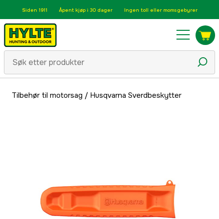
Siden 1911
Åpent kjøp i 30 dager
Ingen toll eller momsgebyrer
Tilbehør til motorsag
/
Husqvarna Sverdbeskytter