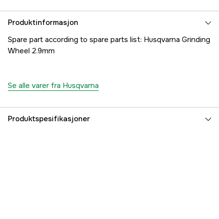
Produktinformasjon
Spare part according to spare parts list: Husqvarna Grinding
Wheel 2.9mm
Se alle varer fra Husqvarna
Produktspesifikasjoner
Part nr
1000814233
Produsentens artikkelnummer
5389971-29
EAN
7333377426641