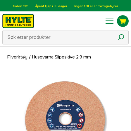
Siden 1911
Åpent kjøp i 30 dager
Ingen toll eller momsgebyrer
Filverktøy
/
Husqvarna Slipeskive 2,9 mm