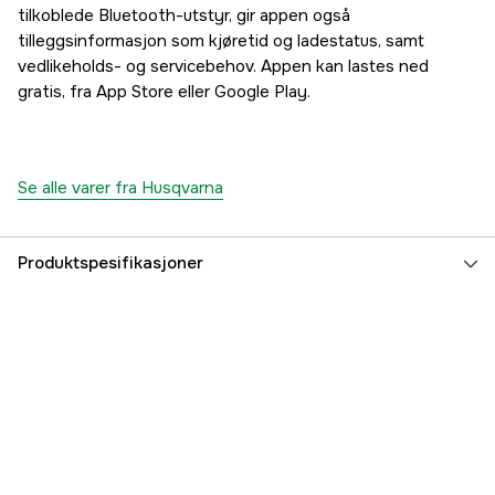
tilkoblede Bluetooth-utstyr, gir appen også
tilleggsinformasjon som kjøretid og ladestatus, samt
vedlikeholds- og servicebehov. Appen kan lastes ned
gratis, fra App Store eller Google Play.
Se alle varer fra Husqvarna
Produktspesifikasjoner
Drivkilde
Bensin 4-takts
Girkasse
Hydrostat
Effekt
11.3 kW
Sylindervolum
586 cm³