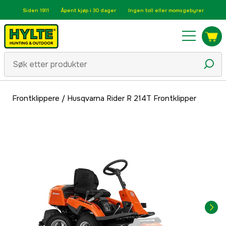
Siden 1911
Åpent kjøp i 30 dager
Ingen toll eller momsgebyrer
Frontklippere
/
Husqvarna Rider R 214T Frontklipper