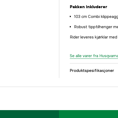
Pakken inkluderer
103 cm Combi klippeag
Robust tipptilhenger m
Rider leveres kjørklar med 
Se alle varer fra Husqvarn
Produktspesifikasjoner
Drivkilde
Girkasse
Effekt