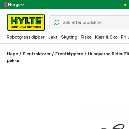
Norge
Sverige
Danmark
Robotgressklipper
Jakt
Skyting
Fiske
Klær & Sko
Fril
Suomi
Deutschland
Hage
/
Plentraktorer
/
Frontklippere
/
Husqvarna Rider 21
pakke