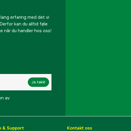
Sylindervolum
 lang erfaring med det vi
Klippebredde
Derfor kan du alltid føle
te når du handler hos oss!
Drivhjul
Elektrisk start
Inkludert klippeaggreg
Belysning
Ja takk!
Motorprodusent
en av
Motorfabrikant
Mulching
e & Support
Kontakt oss