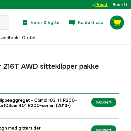
Privat
Bedrift
Retur & Bytte
Kontakt oss
Landbruk
Outlet
 216T AWD sitteklipper pakke
ippeaggregat - Combi 103, til R200-
Inkludert
bi 103cm 40" R200-serien (2013-)
gn med gittersider
Inkludert