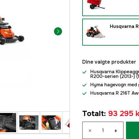
Husqvarna R
Dine valgte produkter
Husqvarna Klippeaggr
R200-serien (2013-)
(1
Hyma hagevogn med g
Husqvarna R 216T Awd
Totalt
:
93 295 k
×
+