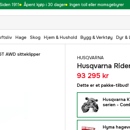
Siden 1911
Åpent kjøp i 30 dager
Ingen toll eller momsgebyrer
uftsliv
Hage
Skog
Hjem & Hushold
Bygg & Verktøy
Dyr & 
6T AWD sitteklipper
HUSQVARNA
Husqvarna Rider
93 295 kr
Dette er et pakke-tilbud!
Husqvarna Kl
serien - Com
Hyma hagevo