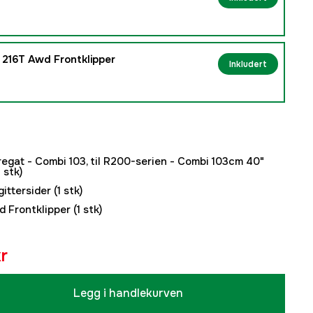
 216T Awd Frontklipper
Inkludert
egat - Combi 103, til R200-serien - Combi 103cm 40"
 stk)
ittersider
(1 stk)
 Frontklipper
(1 stk)
r
Legg i handlekurven