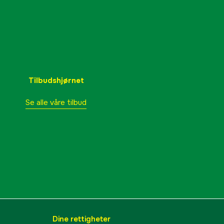
656 cm³
103 cm
AWD
Tilbudshjørnet
yes
Se alle våre tilbud
at
yes
yes
Briggs&Stratton
Briggs & Stratton
yes
Dine rettigheter