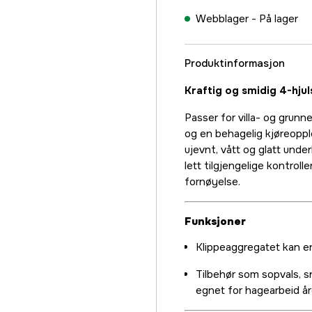
Webblager -
På lager
Produktinformasjon
Kraftig og smidig 4-hju
Passer for villa- og grunn
og en behagelig kjøreopple
ujevnt, vått og glatt unde
lett tilgjengelige kontroll
fornøyelse.
Funksjoner
Klippeaggregatet kan enk
Tilbehør som sopvals, s
egnet for hagearbeid år