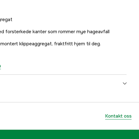
gregat
ed forsterkede kanter som rommer mye hageavfall
montert klippeaggregat, fraktfritt hjem til deg.
a
Bensin 4-takts
Hydrostatisk AWD
Kontakt oss
9.7 kW