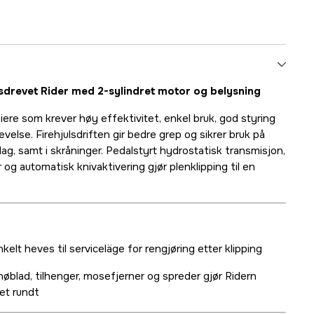
lsdrevet Rider med 2-sylindret motor og belysning
eiere som krever høy effektivitet, enkel bruk, god styring
velse. Firehjulsdriften gir bedre grep og sikrer bruk på
rlag, samt i skråninger. Pedalstyrt hydrostatisk transmisjon,
er og automatisk knivaktivering gjør plenklipping til en
elt heves til serviceläge for rengjøring etter klipping
nøblad, tilhenger, mosefjerner og spreder gjør Ridern
et rundt