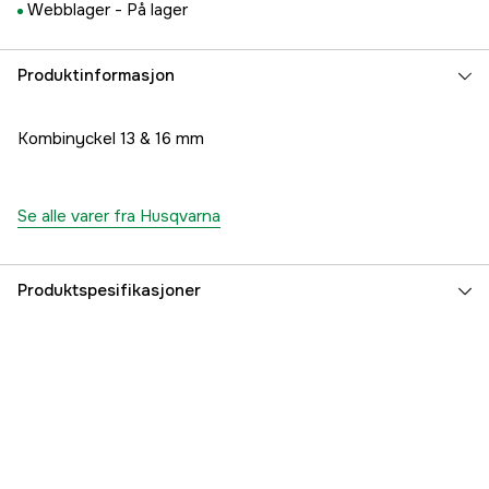
Webblager -
På lager
Produktinformasjon
Kombinyckel 13 & 16 mm
Se alle varer fra Husqvarna
Produktspesifikasjoner
Global garanti
yes
Garanti
1 år
Part nr
1000222574
Produsentens artikkelnummer
5225211-01