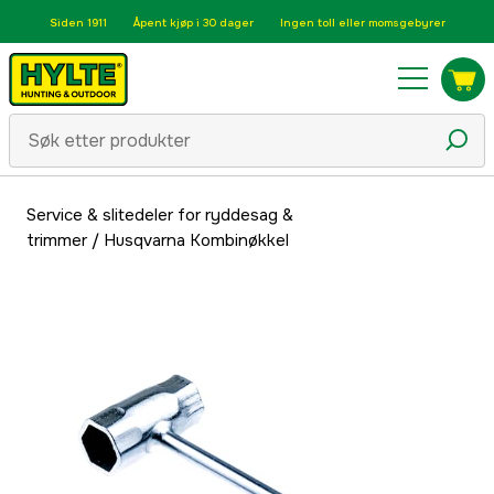
Siden 1911
Åpent kjøp i 30 dager
Ingen toll eller momsgebyrer
Service & slitedeler for ryddesag &
trimmer
/
Husqvarna Kombinøkkel