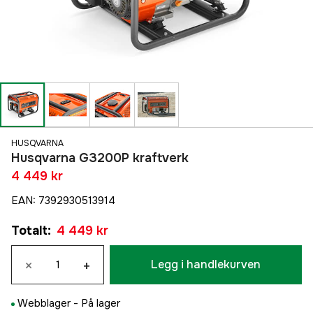
HUSQVARNA
Husqvarna G3200P kraftverk
4 449 kr
EAN
:
7392930513914
Totalt
:
4 449 kr
×
+
Legg i handlekurven
Webblager -
På lager