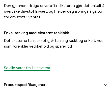
Den gjennomsiktige drivstoffindikatoren gjør det enkelt å
overvåke drivstoffnivået, og hjelper deg å unngå å gå tom
for drivstoff uventet.
Enkel tanking med eksternt tanklokk
Det eksterne tanklokket gjør tanking raskt og enkelt, noe
som forenkler vedlikehold og sparer tid.
Se alle varer fra Husqvarna
Produktspesifikasjoner
Effekt (P), forts.
2.8 kW
Effekt (P), maks
3 kW