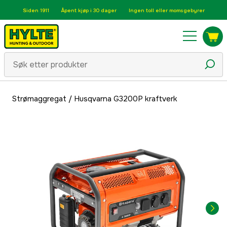
Siden 1911
Åpent kjøp i 30 dager
Ingen toll eller momsgebyrer
Strømaggregat
/
Husqvarna G3200P kraftverk