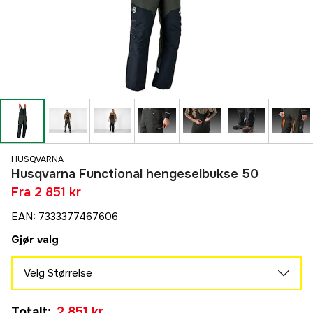
HUSQVARNA
Husqvarna Functional hengeselbukse 50
Fra
2 851 kr
EAN
:
7333377467606
Gjør valg
Velg Størrelse
50
Totalt
:
2 851 kr
2 851 kr