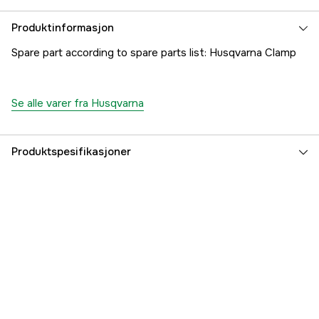
Produktinformasjon
Spare part according to spare parts list: Husqvarna Clamp
Se alle varer fra Husqvarna
Produktspesifikasjoner
Part nr
1000286526
Produsentens artikkelnummer
5774536-01
EAN
7391883644713