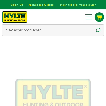
Siden 1911
Åpent kjøp i 30 dager
Ingen toll eller momsgebyrer