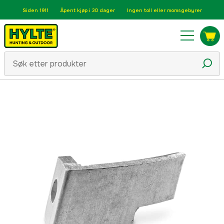
Siden 1911
Åpent kjøp i 30 dager
Ingen toll eller momsgebyrer