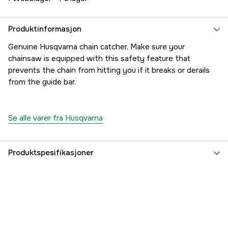
Produktinformasjon
Genuine Husqvarna chain catcher. Make sure your
chainsaw is equipped with this safety feature that
prevents the chain from hitting you if it breaks or derails
from the guide bar.
Se alle varer fra Husqvarna
Produktspesifikasjoner
Part nr
1000266123
Produsentens artikkelnummer
5373779-02
EAN
7391883679616