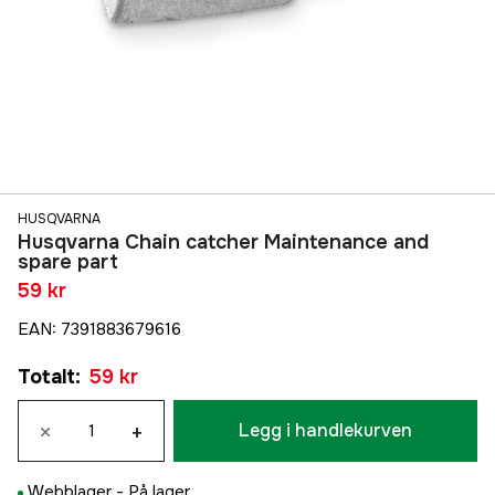
HUSQVARNA
Husqvarna Chain catcher Maintenance and
spare part
59 kr
EAN
:
7391883679616
Totalt
:
59 kr
×
+
Legg i handlekurven
Webblager -
På lager