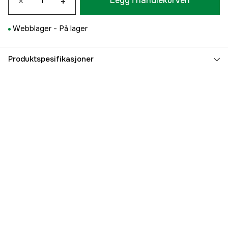
×
+
Legg i handlekurven
Webblager -
På lager
Produktspesifikasjoner
Part nr
5000008405
Produsentens artikkelnummer
HI5130A
EAN
7340010312209