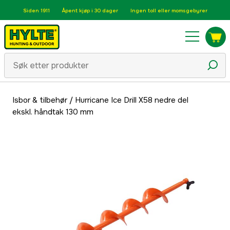
Siden 1911
Åpent kjøp i 30 dager
Ingen toll eller momsgebyrer
Isbor & tilbehør
/
Hurricane Ice Drill X58 nedre del
ekskl. håndtak 130 mm