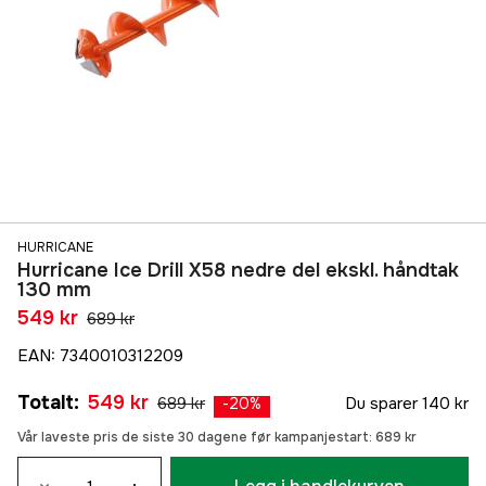
HURRICANE
Hurricane Ice Drill X58 nedre del ekskl. håndtak
130 mm
549 kr
689 kr
EAN
:
7340010312209
Totalt
:
549 kr
689 kr
Du sparer
140 kr
-
20
%
Vår laveste pris de siste 30 dagene før kampanjestart:
689 kr