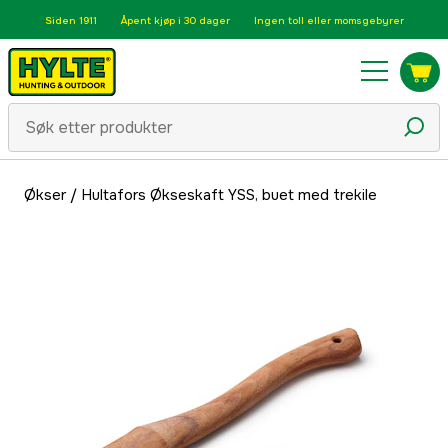
Siden 1911
Åpent kjøp i 30 dager
Ingen toll eller momsgebyrer
Økser
/
Hultafors Økseskaft YSS, buet med trekile