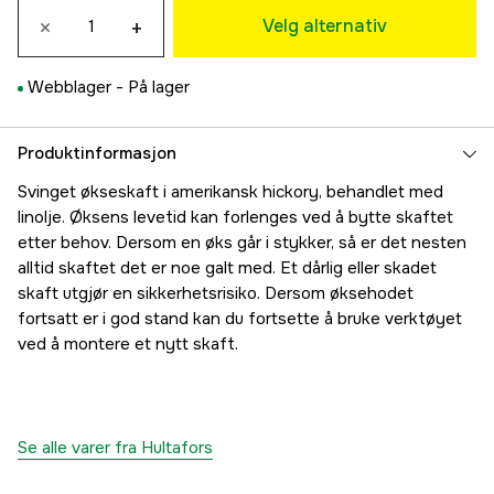
×
+
405 kr
Velg alternativ
750 - 63 x 23 mm
592 kr
Webblager -
På lager
Produktinformasjon
Svinget økseskaft i amerikansk hickory, behandlet med
linolje. Øksens levetid kan forlenges ved å bytte skaftet
etter behov. Dersom en øks går i stykker, så er det nesten
alltid skaftet det er noe galt med. Et dårlig eller skadet
skaft utgjør en sikkerhetsrisiko. Dersom øksehodet
fortsatt er i god stand kan du fortsette å bruke verktøyet
ved å montere et nytt skaft.
Se alle varer fra Hultafors