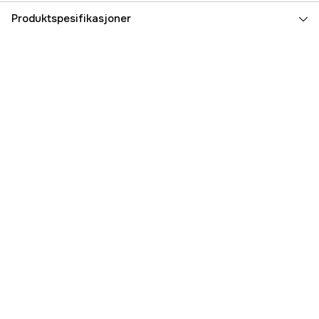
Produktspesifikasjoner
Part nr
4000087000
Produsentens artikkelnummer
842000
EAN
7391408420006