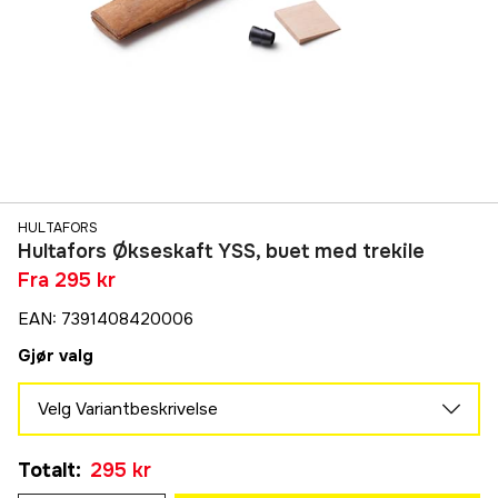
HULTAFORS
Hultafors Økseskaft YSS, buet med trekile
Fra
295 kr
EAN
:
7391408420006
Gjør valg
Velg Variantbeskrivelse
375 - 50 x 20 mm
Totalt
:
295 kr
295 kr
700 - 50 x 20 mm