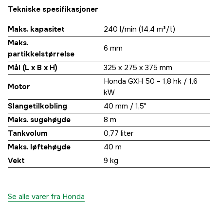
Tekniske spesifikasjoner
Maks. kapasitet
240 l/min (14,4 m³/t)
Maks.
6 mm
partikkelstørrelse
Mål (L x B x H)
325 x 275 x 375 mm
Honda GXH 50 – 1,8 hk / 1,6
Motor
kW
Slangetilkobling
40 mm / 1,5"
Maks. sugehøyde
8 m
Tankvolum
0,77 liter
Maks. løftehøyde
40 m
Vekt
9 kg
Se alle varer fra Honda