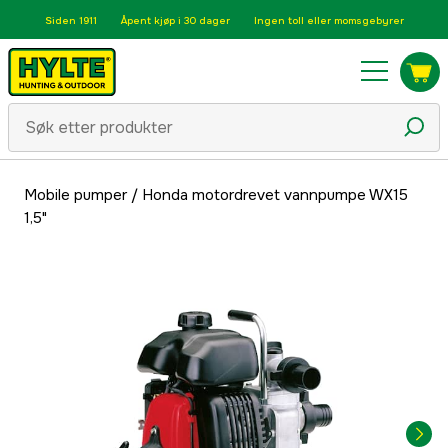
Siden 1911
Åpent kjøp i 30 dager
Ingen toll eller momsgebyrer
Mobile pumper
/
Honda motordrevet vannpumpe WX15
1,5"