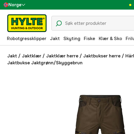
Norge
Sverige
Danmark
Robotgressklipper
Jakt
Skyting
Fiske
Klær & Sko
Fril
Suomi
Deutschland
Jakt
/
Jaktklær
/
Jaktklær herre
/
Jaktbukser herre
/
Här
Jaktbukse Jaktgrønn/Skyggebrun