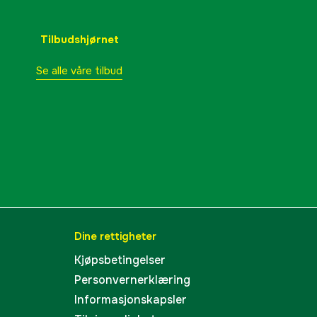
Grønn
Tilbudshjørnet
Herre
Se alle våre tilbud
3000046496
lnummer
10002006200320046
5714733631688
Dine rettigheter
Kjøpsbetingelser
Personvernerklæring
Informasjonskapsler