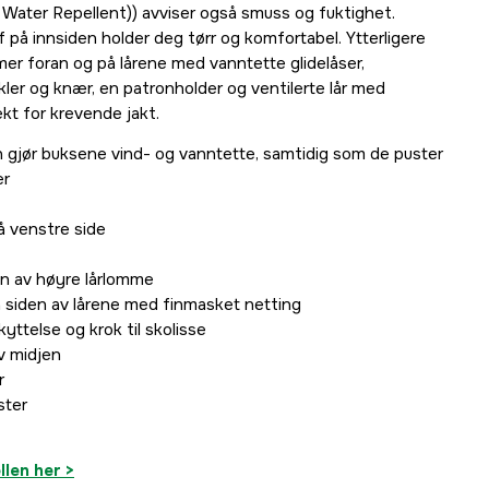
Water Repellent)) avviser også smuss og fuktighet.
 på innsiden holder deg tørr og komfortabel. Ytterligere
mer foran og på lårene med vanntette glidelåser,
kler og knær, en patronholder og ventilerte lår med
ekt for krevende jakt.
ør buksene vind- og vanntette, samtidig som de puster
er
å venstre side
en av høyre lårlomme
å siden av lårene med finmasket netting
ttelse og krok til skolisse
av midjen
r
ster
llen her >