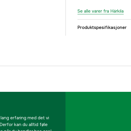
Se alle varer fra Härkila
Produktspesifikasjoner
Foret
Vanntett
Vindtät
Stretch
Antall lommer
Membran
 lang erfaring med det vi
Derfor kan du alltid føle
Farge