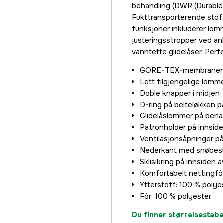
5 299 kr
behandling (DWR (Durable 
Fukttransporterende stoff
60/32
funksjoner inkluderer lom
5 299 kr
justeringsstropper ved an
50/30
vanntette glidelåser. Perf
5 299 kr
GORE-TEX-membranen gj
52/30
Lett tilgjengelige lomm
5 299 kr
Doble knapper i midjen
54/30
D-ring på belteløkken p
5 299 kr
Glidelåslommer på bena
Patronholder på innsid
56/30
Ventilasjonsåpninger p
5 299 kr
Nederkant med snøbesky
Sklisikring på innsiden 
Komfortabelt nettingfô
Ytterstoff: 100 % polye
Fôr: 100 % polyester
Du finner størrelsestabe