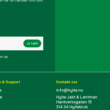
te når du handler hos oss!
Fargetone
Dame/Herre
Part nr
Ja takk!
Produsentens artikke
en av
EAN
e & Support
Kontakt oss
e
info@hylte.no
e
Hylte Jakt & Lantman
Hantverksgatan 15
314 34 Hyltebruk