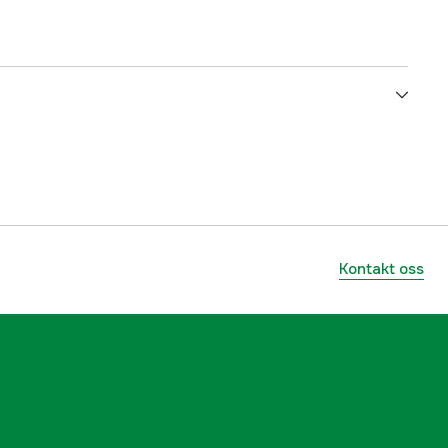
yes
yes
yes
Kontakt oss
yes
4 stk.
gore-tex
Hunting Green/Shadow Brown