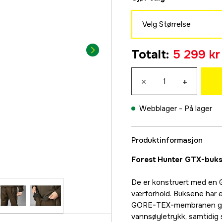
Velg Størrelse
46/32
Totalt
:
5 299 kr
5 299 kr
48/32
×
+
5 299 kr
50/32
Webblager -
På lager
5 299 kr
52/32
Produktinformasjon
5 299 kr
54/32
Forest Hunter GTX-bukser
5 299 kr
De er konstruert med en
56/32
værforhold. Buksene har en
5 299 kr
GORE-TEX-membranen gir f
58/32
vannsøyletrykk, samtidig 