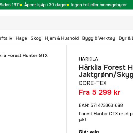
Siden 1911
Åpent kjøp i 30 dager
Ingen toll eller momsgebyrer
uftsliv
Hage
Skog
Hjem & Hushold
Bygg & Verktøy
Dyr & 
kila Forest Hunter GTX
HÄRKILA
Härkila Forest 
Jaktgrønn/Sky
GORE-TEX
Fra
5 299 kr
EAN
:
5714733631688
Forest Hunter GTX er et pa
jakt.
Gjør valg