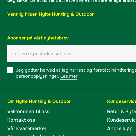
deg sikker på at du får det rette svaret fra våre ærlige ansat
Vennlig hilsen Hylte Hunting & Outdoor
Abonner på vårt nyhetsbrev
Jeg godtar herved at jeg har lest og forstått håndtering
personopplysninger.
Les mer
Om Hylte Hunting & Outdoor
Kundeservic
Velkommen til oss
Retur & Bytt
Kontakt oss
Kundeservic
Våre varemerker
Angre kjøp