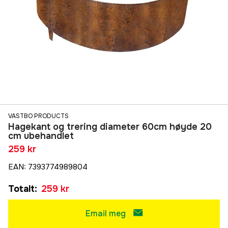
VASTBO PRODUCTS
Hagekant og trering diameter 60cm høyde 20
cm ubehandlet
259 kr
EAN
:
7393774989804
Totalt
:
259 kr
Email meg