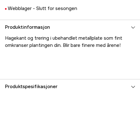
Webblager -
Slutt for sesongen
Produktinformasjon
Hagekant og trering i ubehandlet metallplate som fint
omkranser plantingen din. Blir bare finere med årene!
Produktspesifikasjoner
Farge
Ubehandlet
Part nr
3000015922
Produsentens artikkelnummer
8980