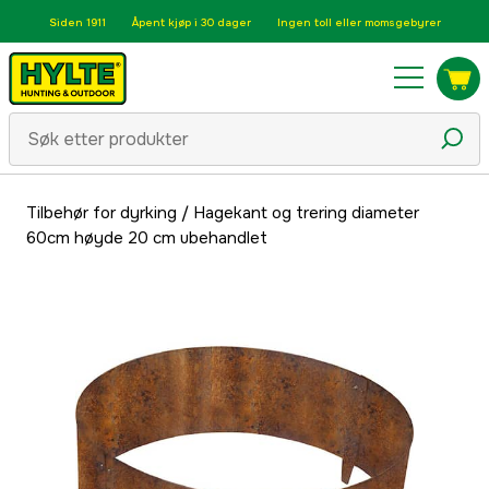
Siden 1911
Åpent kjøp i 30 dager
Ingen toll eller momsgebyrer
Tilbehør for dyrking
/
Hagekant og trering diameter
60cm høyde 20 cm ubehandlet