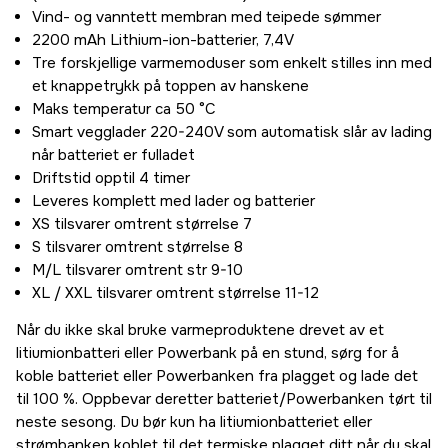
Vind- og vanntett membran med teipede sømmer
2200 mAh Lithium-ion-batterier, 7,4V
Tre forskjellige varmemoduser som enkelt stilles inn med
et knappetrykk på toppen av hanskene
Maks temperatur ca 50 °C
Smart vegglader 220-240V som automatisk slår av lading
når batteriet er fulladet
Driftstid opptil 4 timer
Leveres komplett med lader og batterier
XS tilsvarer omtrent størrelse 7
S tilsvarer omtrent størrelse 8
M/L tilsvarer omtrent str 9-10
XL / XXL tilsvarer omtrent størrelse 11-12
Når du ikke skal bruke varmeproduktene drevet av et
litiumionbatteri eller Powerbank på en stund, sørg for å
koble batteriet eller Powerbanken fra plagget og lade det
til 100 %. Oppbevar deretter batteriet/Powerbanken tørt til
neste sesong. Du bør kun ha litiumionbatteriet eller
strømbanken koblet til det termiske plagget ditt når du skal