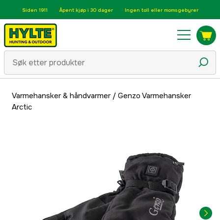
Siden 1911
Åpent kjøp i 30 dager
Ingen toll eller momsgebyrer
Varmehansker & håndvarmer
/
Genzo Varmehansker
Arctic