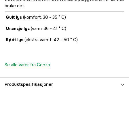
bruke det.
Gult lys
(komfort: 30 - 35 ° C)
Oransje lys
(varm: 36 - 41 ° C)
Rødt lys
(ekstra varmt: 42 - 50 ° C)
Se alle varer fra Genzo
Produktspesifikasjoner
Type hanske
Vinter, Fritid,
Farge
Svart
Fargetone
Svart