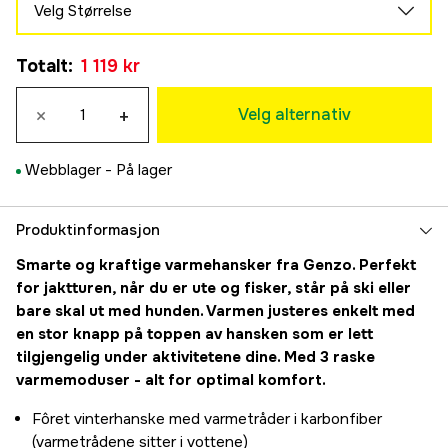
Velg Størrelse
XS
Totalt
:
1 119 kr
1 119 kr
S
×
+
1 119 kr
Velg alternativ
M/L
1 119 kr
Webblager -
På lager
XL/XXL
1 119 kr
Produktinformasjon
Smarte og kraftige varmehansker fra Genzo. Perfekt
for jaktturen, når du er ute og fisker, står på ski eller
bare skal ut med hunden. Varmen justeres enkelt med
en stor knapp på toppen av hansken som er lett
tilgjengelig under aktivitetene dine. Med 3 raske
varmemoduser - alt for optimal komfort.
Fôret vinterhanske med varmetråder i karbonfiber
(varmetrådene sitter i vottene)