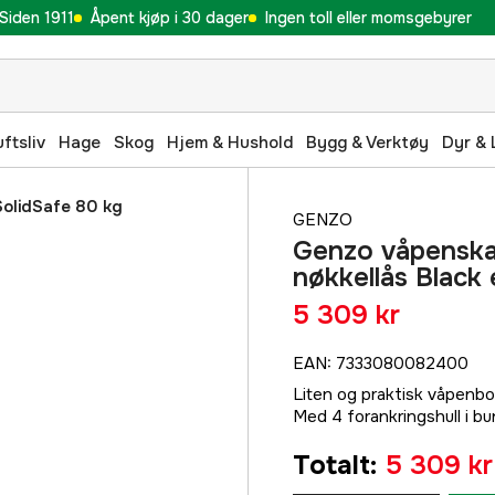
Siden 1911
Åpent kjøp i 30 dager
Ingen toll eller momsgebyrer
uftsliv
Hage
Skog
Hjem & Hushold
Bygg & Verktøy
Dyr & 
olidSafe 80 kg
GENZO
Genzo våpenska
nøkkellås Black 
5 309 kr
EAN
:
7333080082400
Liten og praktisk våpenbo
Med 4 forankringshull i b
Totalt
:
5 309 kr