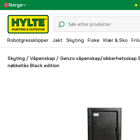
Norge
Sverige
Danmark
Robotgressklipper
Jakt
Skyting
Fiske
Klær & Sko
Fril
Suomi
Deutschland
Skyting
/
Våpenskap
/
Genzo våpenskap/sikkerhetsskap S
nøkkellås Black edition