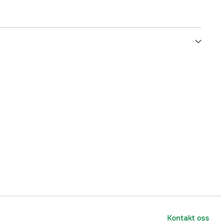
80 kg
1250 mm
340 mm
300 mm
3000065082
lnummer
7333080082400
7333080082400
Kontakt oss