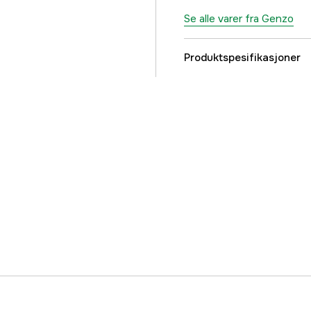
Se alle varer fra Genzo
Produktspesifikasjoner
Vekt
Høyde
Bredde
Dybde
Part nr
Produsentens artikke
EAN