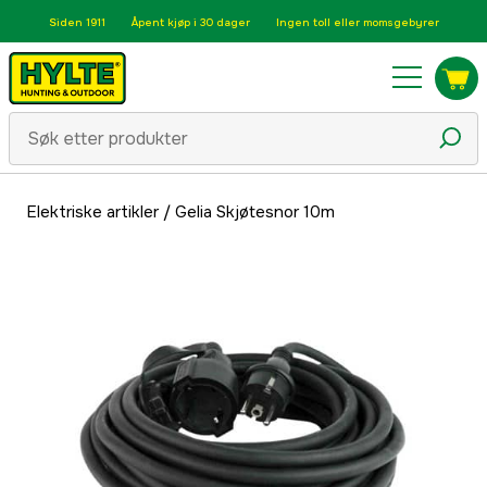
Siden 1911
Åpent kjøp i 30 dager
Ingen toll eller momsgebyrer
Elektriske artikler
/
Gelia Skjøtesnor 10m