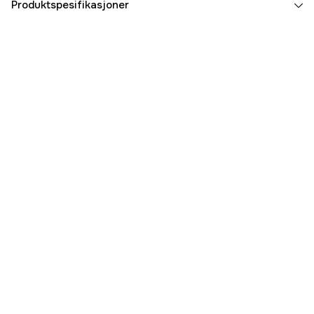
Produktspesifikasjoner
Part nr
3000026211
Produsentens artikkelnummer
14402101
EAN
7391326021019