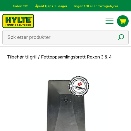
Siden 1911
Åpent kjøp i 30 dager
Ingen toll eller momsgebyrer
Tilbehør til grill
/
Fettoppsamlingsbrett Rexon 3 & 4