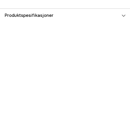
Produktspesifikasjoner
Part nr
3000043233
Produsentens artikkelnummer
43590
EAN
4065829007681